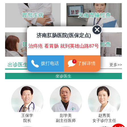
济南肛肠医院(医保定点)
治痔疮 看胃肠 就到英雄山路87号
9
拨打电话
了解详情
出诊医生介绍
更多>>
坐诊医生
王保学
彭学美
赵秀英
院长
副主任医师
女子诊疗主任