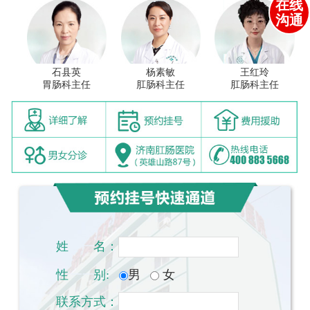
在线
沟通
石县英
杨素敏
王红玲
胃肠科主任
肛肠科主任
肛肠科主任
姓
一一
名：
性
一一
别:
男
女
联系方式：