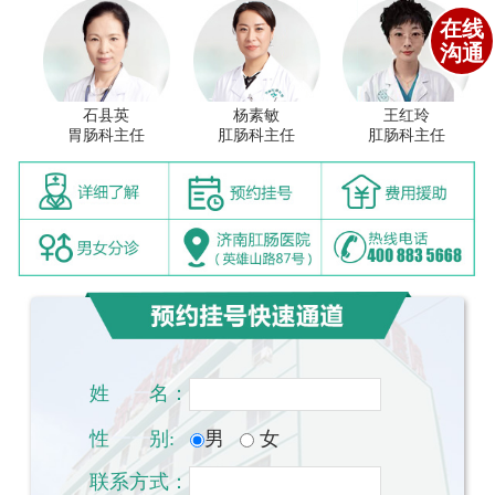
在线
沟通
石县英
杨素敏
王红玲
胃肠科主任
肛肠科主任
肛肠科主任
姓
一一
名：
性
一一
别:
男
女
联系方式：