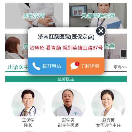
济南肛肠医院(医保定点)
治痔疮 看胃肠 就到英雄山路87号
9
拨打电话
了解详情
出诊医生介绍
更多>>
坐诊医生
王保学
彭学美
赵秀英
院长
副主任医师
女子诊疗主任