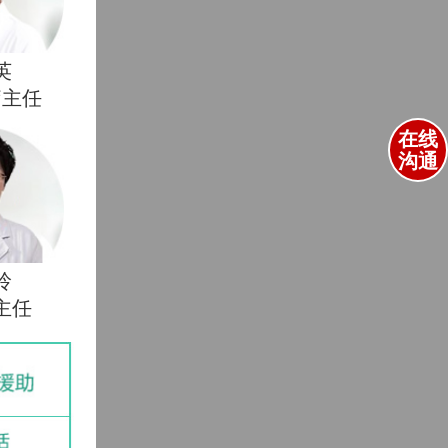
英
疗主任
在线
沟通
玲
主任