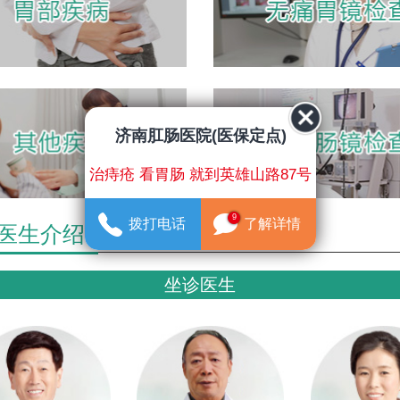
济南肛肠医院(医保定点)
治痔疮 看胃肠 就到英雄山路87号
9
拨打电话
了解详情
医生介绍
坐诊医生