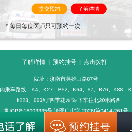
提交预约
了解详情
* 每日每位医师只可预约一次
了解详情
|
预约挂号
|
点击拨打
院址：济南市英雄山路87号
内乘车路线：K4、K27、B52、K64、67、B76、K88、K
、k228、883到"四季花园"站下车往北20米路西
鲁ICP备18003335号
济医广审字[2026]第0414-261号
信息仅供参考，不能为疾病诊断及医疗的依据，就医请遵