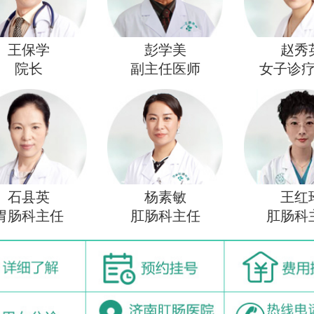
王保学
彭学美
赵秀
院长
副主任医师
女子诊
石县英
杨素敏
王红
胃肠科主任
肛肠科主任
肛肠科