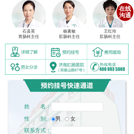
在线
沟通
石县英
杨素敏
王红玲
胃肠科主任
肛肠科主任
肛肠科主任
姓
一一
名：
性
一一
别:
男
女
联系方式：