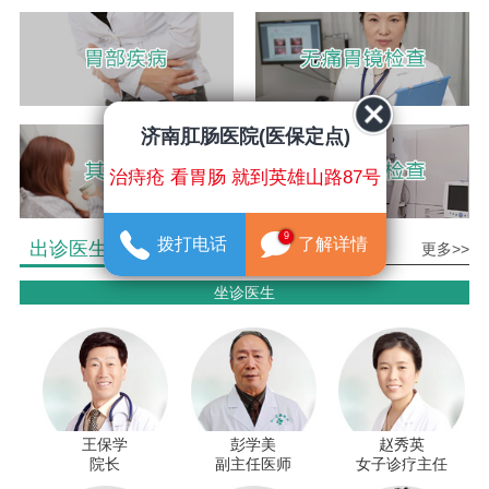
济南肛肠医院(医保定点)
治痔疮 看胃肠 就到英雄山路87号
9
拨打电话
了解详情
出诊医生介绍
更多>>
坐诊医生
王保学
彭学美
赵秀英
院长
副主任医师
女子诊疗主任