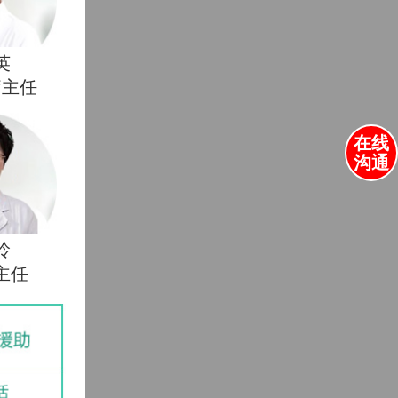
英
疗主任
在线
沟通
玲
主任