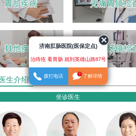
济南肛肠医院(医保定点)
治痔疮 看胃肠 就到英雄山路87号
9
拨打电话
了解详情
医生介绍
坐诊医生