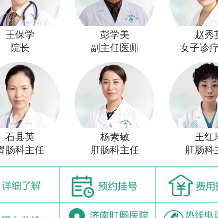
王保学
彭学美
赵秀
院长
副主任医师
女子诊
石县英
杨素敏
王红
胃肠科主任
肛肠科主任
肛肠科