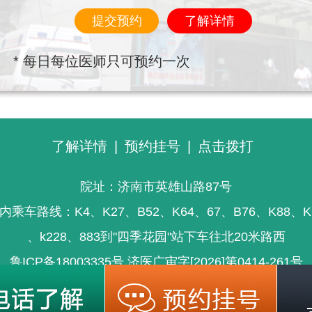
提交预约
了解详情
* 每日每位医师只可预约一次
了解详情
|
预约挂号
|
点击拨打
院址：济南市英雄山路87号
内乘车路线：K4、K27、B52、K64、67、B76、K88、K
、k228、883到"四季花园"站下车往北20米路西
鲁ICP备18003335号
济医广审字[2026]第0414-261号
信息仅供参考，不能为疾病诊断及医疗的依据，就医请遵