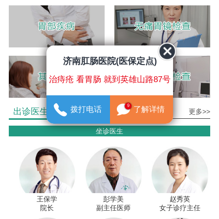
济南肛肠医院(医保定点)
治痔疮 看胃肠 就到英雄山路87号
9
拨打电话
了解详情
出诊医生介绍
更多>>
坐诊医生
王保学
彭学美
赵秀英
院长
副主任医师
女子诊疗主任