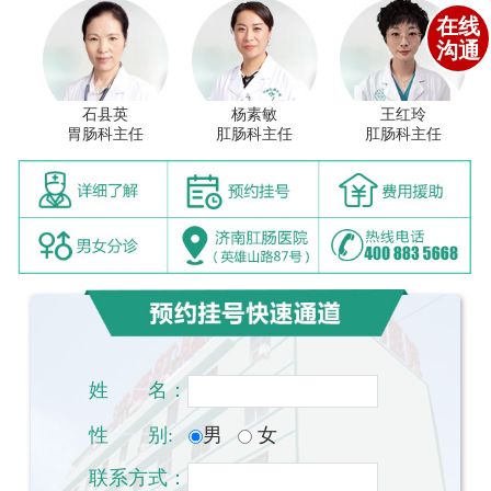
在线
沟通
石县英
杨素敏
王红玲
胃肠科主任
肛肠科主任
肛肠科主任
姓
一一
名：
性
一一
别:
男
女
联系方式：