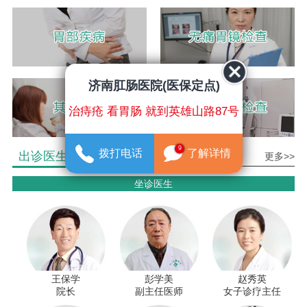
济南肛肠医院(医保定点)
治痔疮 看胃肠 就到英雄山路87号
9
拨打电话
了解详情
出诊医生介绍
更多>>
坐诊医生
王保学
彭学美
赵秀英
院长
副主任医师
女子诊疗主任