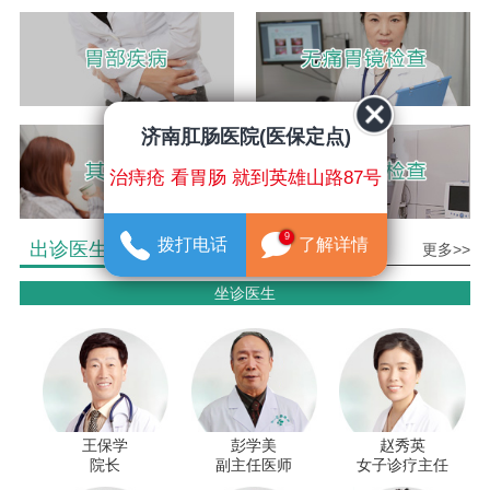
济南肛肠医院(医保定点)
治痔疮 看胃肠 就到英雄山路87号
9
拨打电话
了解详情
出诊医生介绍
更多>>
坐诊医生
王保学
彭学美
赵秀英
院长
副主任医师
女子诊疗主任