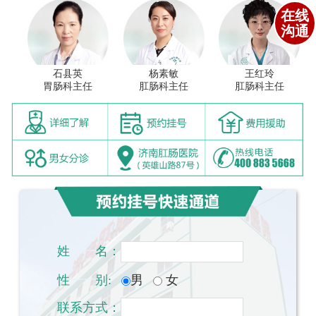
在线
沟通
石县英
杨素敏
王红玲
胃肠科主任
肛肠科主任
肛肠科主任
姓
一一
名：
性
一一
别:
男
女
联系方式：